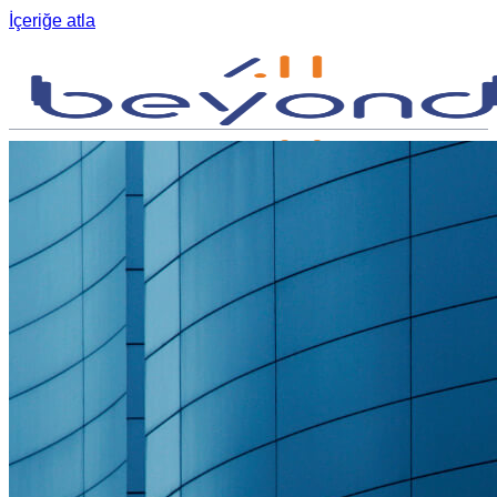
İçeriğe atla
Geri arama talebi
Türkçe
English
Nederlands